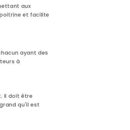
mettant aux
oitrine et facilite
 chacun ayant des
cteurs à
 Il doit être
rand qu'il est