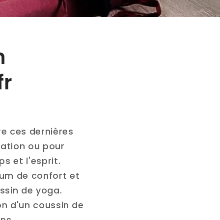
n
fr
re ces dernières
iration ou pour
s et l'esprit.
mum de confort et
ussin de yoga.
ion d'un coussin de
ns.