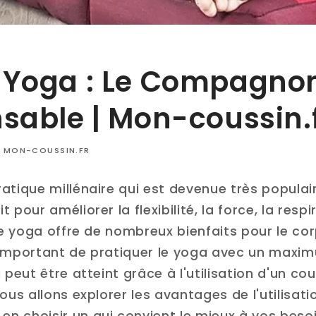
 Yoga : Le Compagno
sable | Mon-coussin.
 MON-COUSSIN.FR
atique millénaire qui est devenue très populai
 pour améliorer la flexibilité, la force, la resp
le yoga offre de nombreux bienfaits pour le corp
 important de pratiquer le yoga avec un maxi
i peut être atteint grâce à l'utilisation d'un co
nous allons explorer les avantages de l'utilisat
n choisir un qui convient le mieux à vos besoi