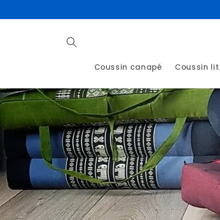
et
passer
au
contenu
Coussin canapé
Coussin lit